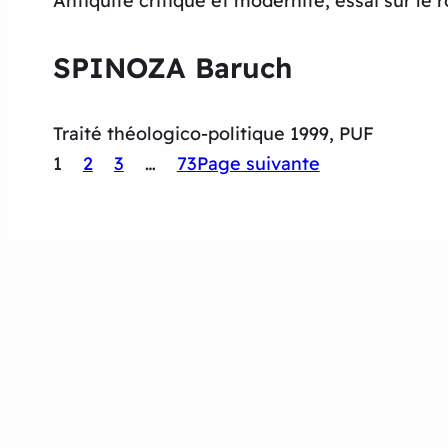
Antiquité critique et modernité, essai sur le 
SPINOZA Baruch
Traité théologico-politique 1999, PUF
1
2
3
…
73
Page suivante