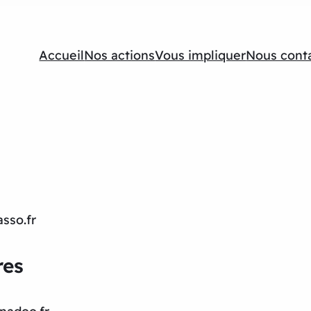
Accueil
Nos actions
Vous impliquer
Nous cont
sso.fr
res