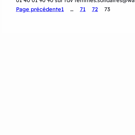
01 40 01 90 90 sur rdv femmes.solidaires@wa
Page précédente
1
…
71
72
73