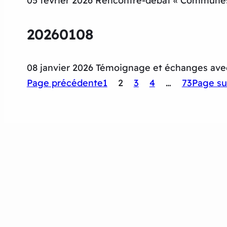
05 février 2026 Rencontre-débat « Communes 
20260108
08 janvier 2026 Témoignage et échanges av
Page précédente
1
2
3
4
…
73
Page su