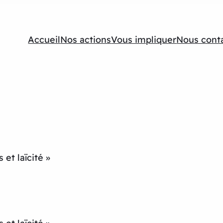
Accueil
Nos actions
Vous impliquer
Nous cont
et laïcité »