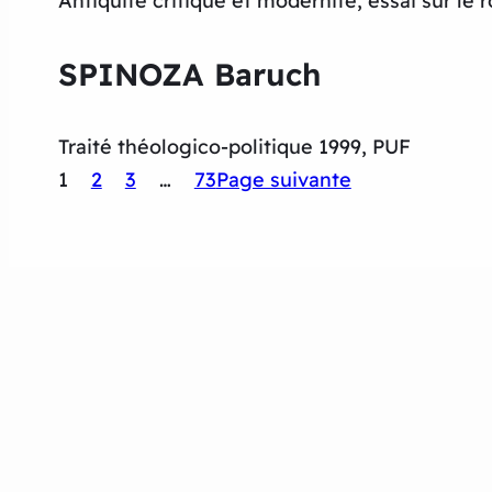
Antiquité critique et modernité, essai sur le 
SPINOZA Baruch
Traité théologico-politique 1999, PUF
1
2
3
…
73
Page suivante