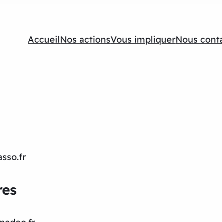
Accueil
Nos actions
Vous impliquer
Nous cont
sso.fr
res