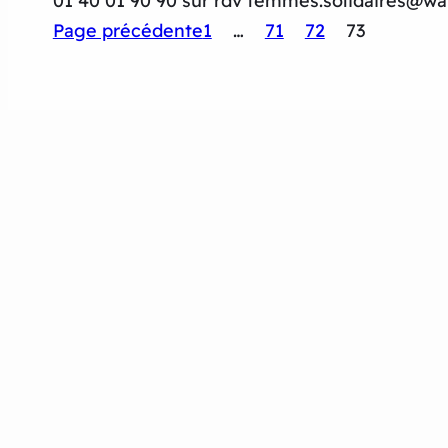
01 40 01 90 90 sur rdv femmes.solidaires@wa
Page précédente
1
…
71
72
73