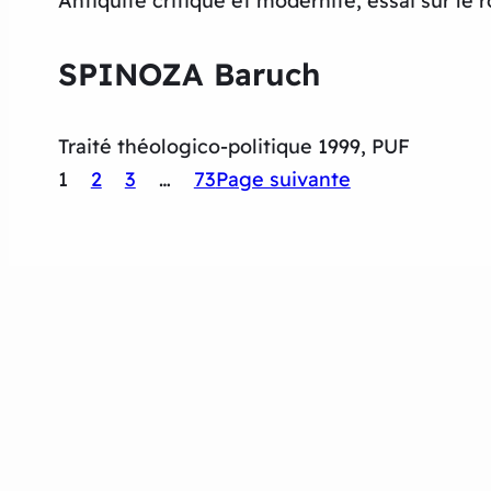
Antiquité critique et modernité, essai sur le 
SPINOZA Baruch
Traité théologico-politique 1999, PUF
1
2
3
…
73
Page suivante