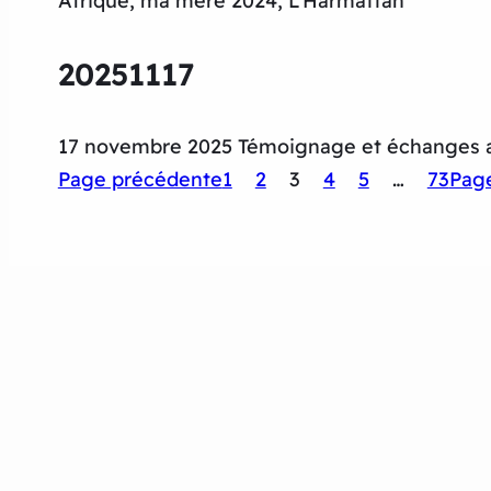
Afrique, ma mère 2024, L’Harmattan
20251117
17 novembre 2025 Témoignage et échanges a
Page précédente
1
2
3
4
5
…
73
Page