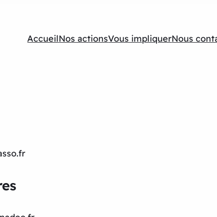
Accueil
Nos actions
Vous impliquer
Nous cont
sso.fr
res