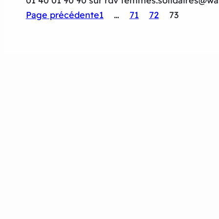
01 40 01 90 90 sur rdv femmes.solidaires@wa
Page précédente
1
…
71
72
73